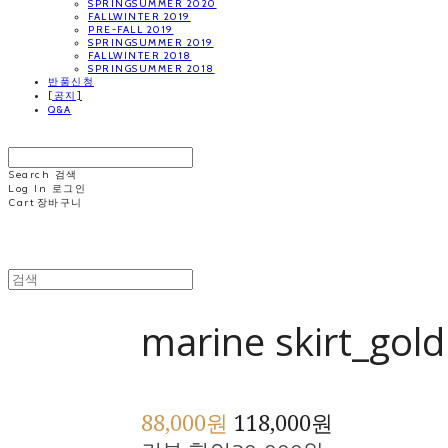
SPRINGSUMMER 2020
FALLWINTER 2019
PRE-FALL 2019
SPRINGSUMMER 2019
FALLWINTER 2018
SPRINGSUMMER 2018
반품신청
[공지]
Q&A
MINNCHAI
Search
검색
Log In
로그인
Cart
장바구니
MINNCHAI
marine skirt_gol
88,000원
118,000원