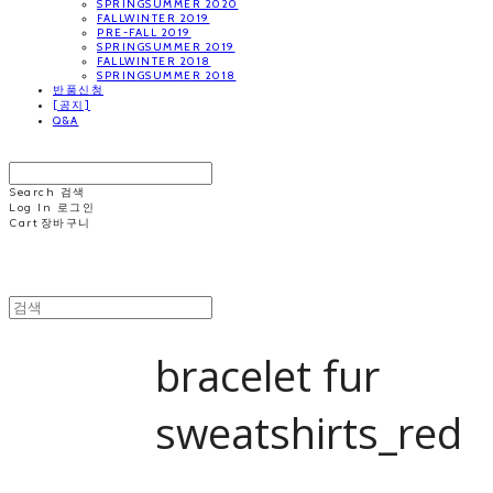
SPRINGSUMMER 2020
FALLWINTER 2019
PRE-FALL 2019
SPRINGSUMMER 2019
FALLWINTER 2018
SPRINGSUMMER 2018
반품신청
[공지]
Q&A
MINNCHAI
Search
검색
Log In
로그인
Cart
장바구니
MINNCHAI
bracelet fur
sweatshirts_red