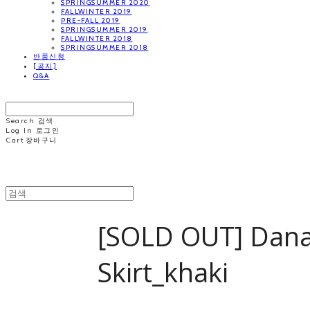
SPRINGSUMMER 2020
FALLWINTER 2019
PRE-FALL 2019
SPRINGSUMMER 2019
FALLWINTER 2018
SPRINGSUMMER 2018
반품신청
[공지]
Q&A
MINNCHAI
Search
검색
Log In
로그인
Cart
장바구니
MINNCHAI
[SOLD OUT] Dan
Skirt_khaki