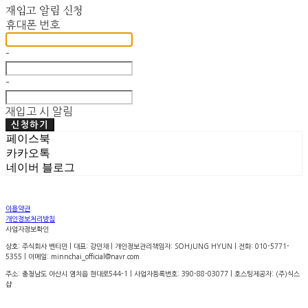
재입고 알림 신청
휴대폰 번호
-
-
재입고 시 알림
신청하기
페이스북
카카오톡
네이버 블로그
이용약관
개인정보처리방침
사업자정보확인
상호: 주식회사 벤티민 | 대표: 강민채 | 개인정보관리책임자: SOHJUNG HYUN | 전화: 010-5771-
5355 | 이메일: minnchai_official@navr.com
주소: 충청남도 아산시 염치읍 현대로544-1 | 사업자등록번호:
390-88-03077
| 호스팅제공자: (주)식스
샵