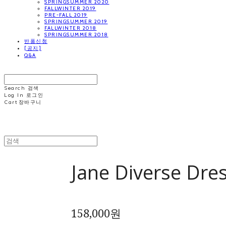
SPRINGSUMMER 2020
FALLWINTER 2019
PRE-FALL 2019
SPRINGSUMMER 2019
FALLWINTER 2018
SPRINGSUMMER 2018
반품신청
[공지]
Q&A
MINNCHAI
Search
검색
Log In
로그인
Cart
장바구니
MINNCHAI
Jane Diverse Dre
158,000원